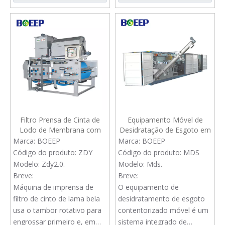
lodo desidratado a um
espessamento e
dispositivo de
desidratamento de lodo.
carregamento.
Filtro Prensa de Cinta de
Equipamento Móvel de
Lodo de Membrana com
Desidratação de Esgoto em
Prensa Rotativa de
Contêiner para Tratamento
Marca:
BOEEP
Marca:
BOEEP
Espessamento para
de Lodo de Decantador
Código do produto:
ZDY
Código do produto:
MDS
Efluentes Industriais
Modelo:
Zdy2.0.
Modelo:
Mds.
Breve:
Breve:
Máquina de imprensa de
O equipamento de
filtro de cinto de lama bela
desidratamento de esgoto
usa o tambor rotativo para
contentorizado móvel é um
engrossar primeiro e, em
sistema integrado de