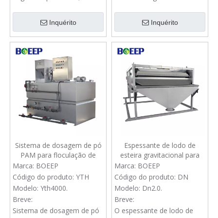
seguida, use a correia
tratamento de lodo, que
pressione para Dewater. É
geralmente é integrado em
Inquérito
Inquérito
aplicado para a lodo de
um recipiente que pode ser
membrana no processo de
móvel para qualquer lugar
tratamento de efluentes
para tratamento de
industriais.
desidratação de lodo.
Sistema de dosagem de pó
Espessante de lodo de
PAM para floculação de
esteira gravitacional para
lodo
tratamento de águas
Marca:
BOEEP
Marca:
BOEEP
residuais industriais
Código do produto:
YTH
Código do produto:
DN
Modelo:
Yth4000.
Modelo:
Dn2.0.
Breve:
Breve:
Sistema de dosagem de pó
O espessante de lodo de