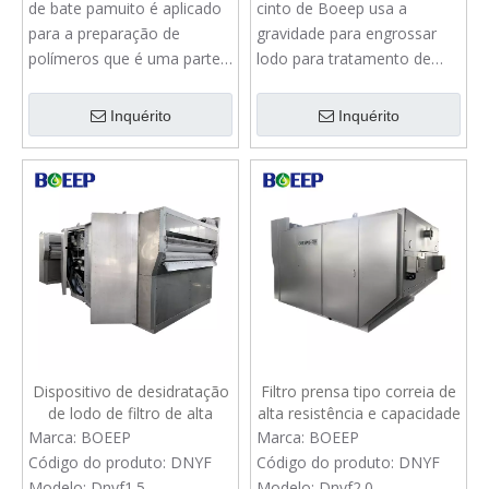
de bate pamuito é aplicado
cinto de Boeep usa a
para a preparação de
gravidade para engrossar
polímeros que é uma parte
lodo para tratamento de
do sistema de desidratação
águas residuais industriais.
de lodo.
Inquérito
Inquérito
Dispositivo de desidratação
Filtro prensa tipo correia de
de lodo de filtro de alta
alta resistência e capacidade
resistência para tratamento
para desidratação de lodo
Marca:
BOEEP
Marca:
BOEEP
de águas residuais de
de águas residuais
Código do produto:
DNYF
Código do produto:
DNYF
fábrica de papel
Modelo:
Dnyf1.5.
Modelo:
Dnyf2.0.