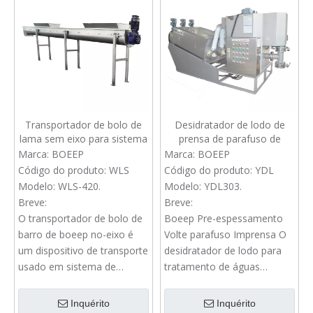
Transportador de bolo de
Desidratador de lodo de
lama sem eixo para sistema
prensa de parafuso de
de desidratação de lodo
voluta de pré-espessamento
Marca:
BOEEP
Marca:
BOEEP
para tratamento de águas
Código do produto:
WLS
Código do produto:
YDL
residuais
Modelo:
WLS-420.
Modelo:
YDL303.
Breve:
Breve:
O transportador de bolo de
Boeep Pre-espessamento
barro de boeep no-eixo é
Volte parafuso Imprensa O
um dispositivo de transporte
desidratador de lodo para
usado em sistema de
tratamento de águas
desidratamento de lodo
residuais é um dispositivo
para transmitir o bolo de
integrado para
Inquérito
Inquérito