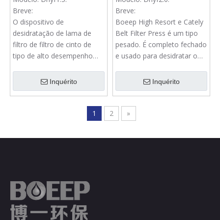
Breve:
Breve:
O dispositivo de
Boeep High Resort e Cately
desidratação de lama de
Belt Filter Press é um tipo
filtro de filtro de cinto de
pesado. É completo fechado
tipo de alto desempenho
e usado para desidratar o
tem uma capacidade de
lodo de águas residuais.
tratamento muito grande,
Inquérito
Inquérito
que é frequentemente
usada para desidratar o lodo
produzido no processo de
1
2
»
tratamento de águas
residuais em papel moinho.