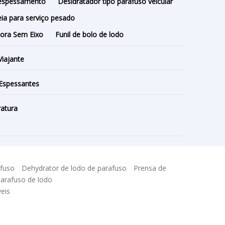
-espessamento
Desidratador tipo parafuso veicular
reia para serviço pesado
ora Sem Eixo
Funil de bolo de lodo
Viajante
 Espessantes
ratura
afuso
Dehydrator de lodo de parafuso
Prensa de
arafuso de lodo
eis