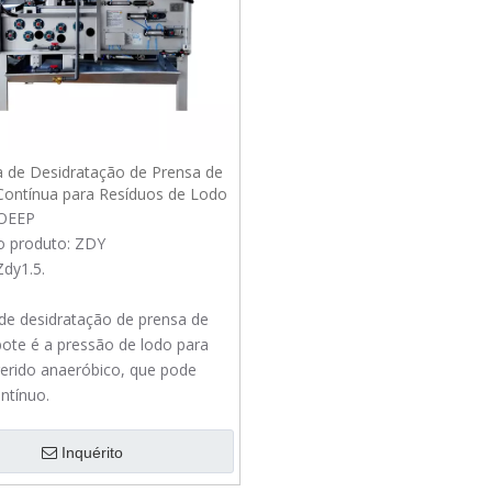
 de Desidratação de Prensa de
Contínua para Resíduos de Lodo
Digerido Anaeróbio
OEEP
o produto:
ZDY
Zdy1.5.
de desidratação de prensa de
bote é a pressão de lodo para
gerido anaeróbico, que pode
ntínuo.
Inquérito