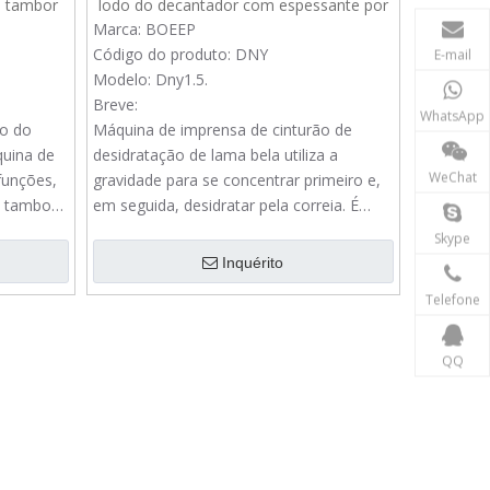
e tambor
lodo do decantador com espessante por
esgoto
gravidade para esgoto municipal
Marca:
BOEEP
Código do produto:
DNY
E-mail
Modelo:
Dny1.5.
Breve:
WhatsApp
to do
Máquina de imprensa de cinturão de
quina de
desidratação de lama bela utiliza a
WeChat
funções,
gravidade para se concentrar primeiro e,
o tambor
em seguida, desidratar pela correia. É
cluída na
usado para lodo de decantador para o
Skype
eia.
processo de tratamento de esgoto
Inquérito
mento de
municipal.
Telefone
QQ