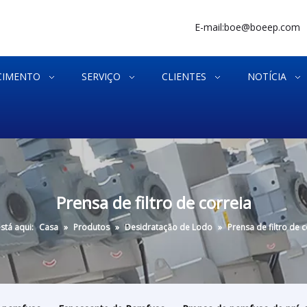
E-mail:
boe@boeep.com
CIMENTO
SERVIÇO
CLIENTES
NOTÍCIA
Prensa de filtro de correia
stá aqui:
Casa
»
Produtos
»
Desidratação de Lodo
»
Prensa de filtro de c