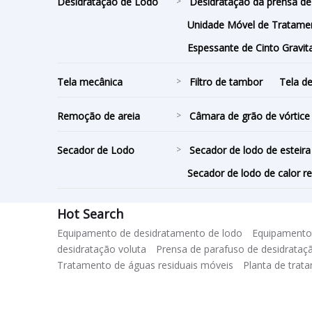
Desidratação de Lodo
>
Desidratação da prensa de
Unidade Móvel de Tratame
Espessante de Cinto Gravit
Tela mecânica
>
Filtro de tambor
Tela de
Remoção de areia
>
Câmara de grão de vórtice
Secador de Lodo
>
Secador de lodo de esteira
Secador de lodo de calor r
Hot Search
Equipamento de desidratamento de lodo
Equipamento 
desidratação voluta
Prensa de parafuso de desidrataç
Tratamento de águas residuais móveis
Planta de trat