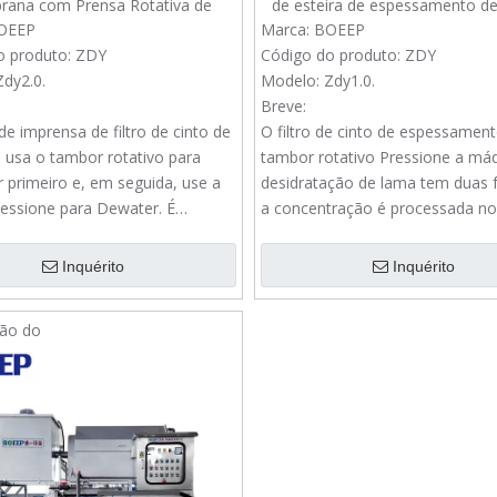
ana com Prensa Rotativa de
de esteira de espessamento d
ento para Efluentes Industriais
rotativo para tratamento de 
OEEP
Marca:
BOEEP
urbano
o produto:
ZDY
Código do produto:
ZDY
Zdy2.0.
Modelo:
Zdy1.0.
Breve:
e imprensa de filtro de cinto de
O filtro de cinto de espessamen
 usa o tambor rotativo para
tambor rotativo Pressione a má
 primeiro e, em seguida, use a
desidratação de lama tem duas 
ressione para Dewater. É
a concentração é processada n
 para a lodo de membrana no
rotativo e na desidratação é con
de tratamento de efluentes
parte da pressão do filtro da corr
Inquérito
Inquérito
.
Muitas vezes é usado em trata
esgoto urbano.
ão do