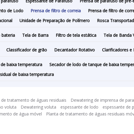
 parafuso
Espessante de Parafuso
Prensa de parafuso de pré
nto de Lodo
Prensa de filtro de correia
Prensa de filtro de cor
acional
Unidade de Preparação de Polímero
Rosca Transportad
 bateria
Tela de Barra
Filtro de tela estática
Tela de Banda 
Classificador de grão
Decantador Rotativo
Clarificadores e
 de baixa temperatura
Secador de lodo de tanque de baixa tempe
esidual de baixa temperatura
de tratamento de águas residuais
Dewatering de imprensa de par
ão voluta
Dewatering voluta
espessante de lodo
espessante de p
amento de água móvel
Planta de tratamento de águas residuais móv