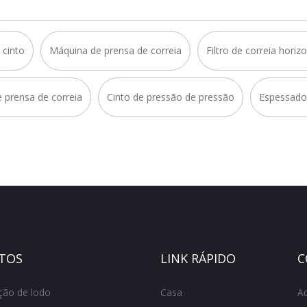
 cinto
Máquina de prensa de correia
Filtro de correia horizo
de prensa de correia
Cinto de pressão de pressão
Espessador
TOS
LINK RÁPIDO
C
ção de lodo
Casa
Ad