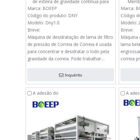
de esteira de gravidade contínua para
Membr
estação de tratamento de água de
Espessam
Marca:
BOEEP
Marca:
B
esgoto
Código do produto:
DNY
Código d
Modelo:
Dny1.0.
Modelo:
Breve:
Breve:
Máquina de desidratação de lama de filtro
Máquina d
de pressão de Correia de Correia é usada
lama bela
para concentrar e desidratar o lodo pela
engrossar
gravidade da correia. Pode trabalhar
correia p
contínuo e é frequentemente usado na
aplicado
planta de água de esgoto.
processo 
Inquérito
industriais
A adesão do
A ades