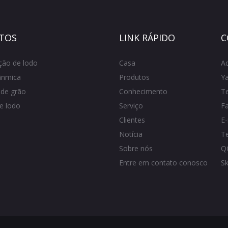
TOS
LINK RÁPIDO
C
ção de lodo
Casa
Ad
ânmica
Produtos
Ya
de grão
Conhecimento
T
e lodo
Serviço
F
Clientes
E-
Notícia
T
Sobre nós
Q
Entre em contato conosco
S