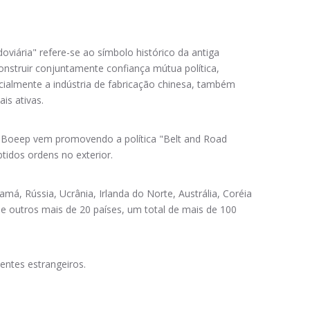
doviária" refere-se ao símbolo histórico da antiga
onstruir conjuntamente confiança mútua política,
cialmente a indústria de fabricação chinesa, também
is ativas.
- Boeep vem promovendo a política "Belt and Road
idos ordens no exterior.
má, Rússia, Ucrânia, Irlanda do Norte, Austrália, Coréia
ul e outros mais de 20 países, um total de mais de 100
entes estrangeiros.