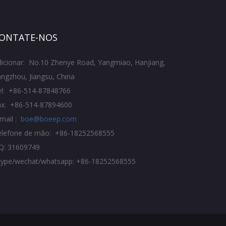
ONTATE-NOS
icionar: No.10 Zhenye Road, Yangmiao, Hanjiang,
ngzhou, Jiangsu, China
el: +86-514-87848766
ax: +86-514-87894600
mail :
boe@boeep.com
elefone de mão: +86-18252568555
Q: 31609749
kype/wechat/whatsapp: +86-18252568555