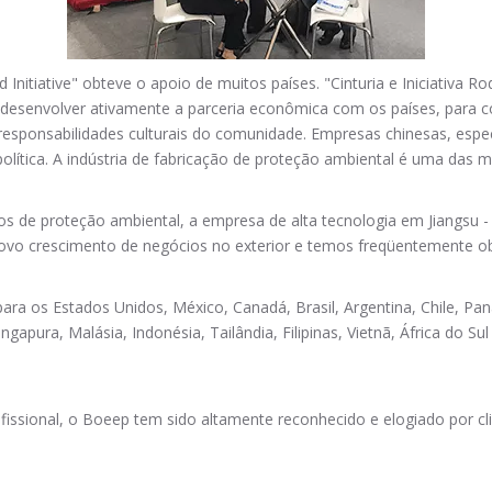
nitiative" obteve o apoio de muitos países. "Cinturia e Iniciativa Ro
, desenvolver ativamente a parceria econômica com os países, para c
e responsabilidades culturais do comunidade. Empresas chinesas, espe
ítica. A indústria de fabricação de proteção ambiental é uma das ma
s de proteção ambiental, a empresa de alta tecnologia em Jiangsu 
ovo crescimento de negócios no exterior e temos freqüentemente obt
a os Estados Unidos, México, Canadá, Brasil, Argentina, Chile, Pana
ngapura, Malásia, Indonésia, Tailândia, Filipinas, Vietnã, África do S
fissional, o Boeep tem sido altamente reconhecido e elogiado por cli